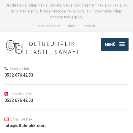
Brode Nakış İpliği, Nakış İplikleri, Nakış İplik Çeşitleri, nakışipi, nakış ipi,
iplik, nakış ipliği, brode, viscose nakış ipliği, suni ipek nakış ipliği,
viscose nakış ipliği,
Servislerimiz
Shop
İletişim
MENÜ
Sipariş Hattı
0532 676 42 53
Destek Hattı
0532 676 42 53
Email Destek
info@oltuluiplik.com