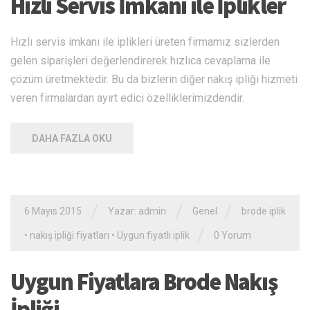
Hızlı Servis İmkanı ile İplikler
Hızlı servis imkanı ile iplikleri üreten firmamız sizlerden
gelen siparişleri değerlendirerek hızlıca cevaplama ile
çözüm üretmektedir. Bu da bizlerin diğer nakış ipliği hizmeti
veren firmalardan ayırt edici özelliklerimizdendir.
DAHA FAZLA OKU
/
/
/
6 Mayıs 2015
Yazar: admin
Genel
brode iplik
/
•
nakış ipliği fiyatları
•
Uygun fiyatlı iplik
0 Yorum
Uygun Fiyatlara Brode Nakış
İpliği