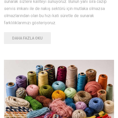
sunarak sizlere kaliteyi sunuyoruz. Bunun yanı sıra cazip
servis imkanı ile de nakış sektörü için mutlaka olmazsa
olmazlarından olan bu hızı kati süretle de sunarak
farklılıklarımızı gösteriyoruz.
DAHA FAZLA OKU