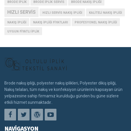
BRODE IPLIK
BRODE IPLIK SERVIS
BRODE NAKIŞ IPLIĞI
HIZLI SERVIS
HIZLI SERVIS NAKIŞ IPLIĞI
KALITELI NAKIŞ İPLIĞI
NAKIŞ IPLIĞI
NAKIŞ IPLIĞI FIYATLARI
PROFESYONEL NAKIŞ IPLIĞI
UYGUN FIYATLI IPLIK
Brode nakış ipliği, polyester nakış iplikleri, Polyester dikiş ipliği,
Nakış telaları, tüm nakış ve konfeksiyon ürünlerini kapsayan ürün
yelpazesine sahip firmamız kurulduğu günden bu güne sizlere
etkili hizmet sunmaktadır..
NAVİGASYON