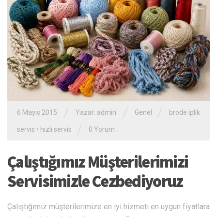
/
/
/
6 Mayıs 2015
Yazar: admin
Genel
brode iplik
/
servis
•
hızlı servis
0 Yorum
Çalıştığımız Müşterilerimizi
Servisimizle Cezbediyoruz
Çalıştığımız müşterilerimize en iyi hizmeti en uygun fiyatlara