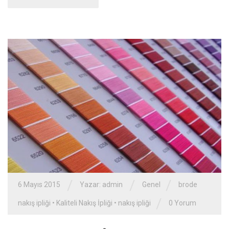
/
/
/
6 Mayıs 2015
Yazar: admin
Genel
brode
/
nakış ipliği
•
Kaliteli Nakış İpliği
•
nakış ipliği
0 Yorum